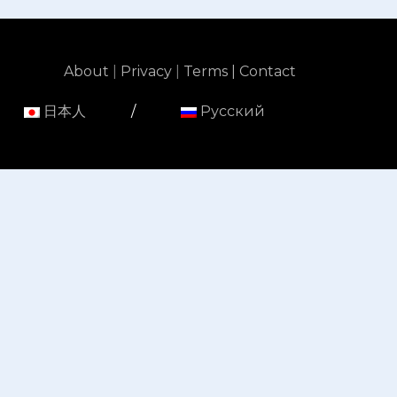
About
|
Privacy
|
Terms |
Contact
日本人
/
Русский