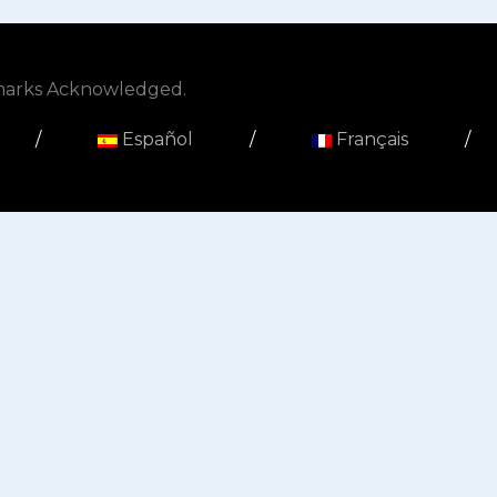
emarks Acknowledged.
/
Español
/
Français
/